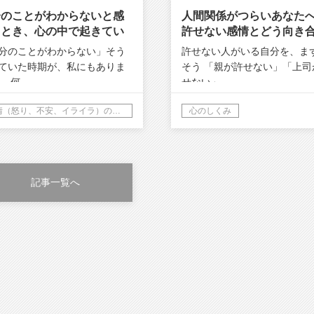
分のことがわからないと感
人間関係がつらいあなた
るとき、心の中で起きてい
許せない感情とどう向き
こと
か？
分のことがわからない」そう
許せない人がいる自分を、ま
ていた時期が、私にもありま
そう 「親が許せない」「上司
。 何…
せない」…
感情（怒り、不安、イライラ）の理解
心のしくみ
記事一覧へ