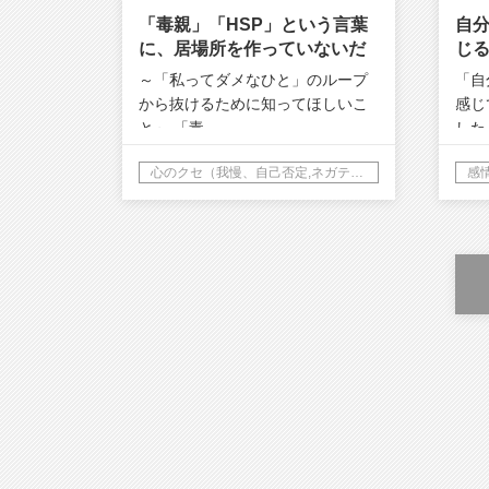
「毒親」「HSP」という言葉
自
に、居場所を作っていないだ
じ
ろうか
る
～「私ってダメなひと」のループ
「自
から抜けるために知ってほしいこ
感じ
と～ 「毒…
した
心のクセ（我慢、自己否定,ネガティブ思考）