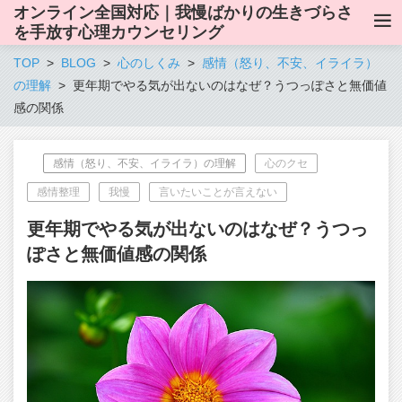
オンライン全国対応｜我慢ばかりの生きづらさ
を手放す心理カウンセリング
TOP
BLOG
心のしくみ
感情（怒り、不安、イライラ）
の理解
更年期でやる気が出ないのはなぜ？うつっぽさと無価値
感の関係
感情（怒り、不安、イライラ）の理解
心のクセ
感情整理
我慢
言いたいことが言えない
更年期でやる気が出ないのはなぜ？うつっ
ぽさと無価値感の関係