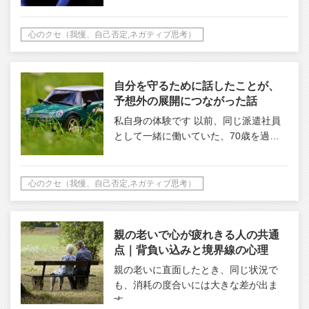
心のクセ（我慢、自己否定,ネガティブ思考）
自分を守るために話したことが、
予想外の展開につながった話
私自身の体験です 以前、同じ派遣社員
として一緒に働いていた、70歳を過…
心のクセ（我慢、自己否定,ネガティブ思考）
親の老いで心が疲れきる人の共通
点｜背負い込みと境界線の心理
【第４話】
親の老いに直面したとき、同じ状況で
も、消耗の度合いには大きな差が出ま
す…