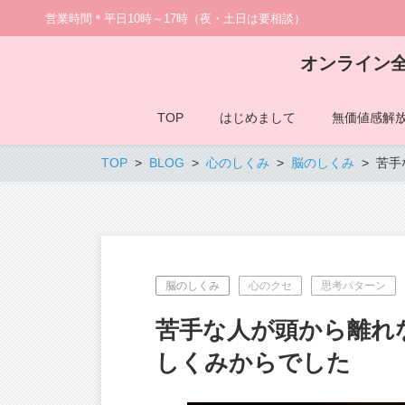
営業時間＊平日10時～17時（夜・土日は要相談）
オンライン
TOP
はじめまして
無価値感解
TOP
BLOG
心のしくみ
脳のしくみ
苦手
脳のしくみ
心のクセ
思考パターン
苦手な人が頭から離れ
しくみからでした