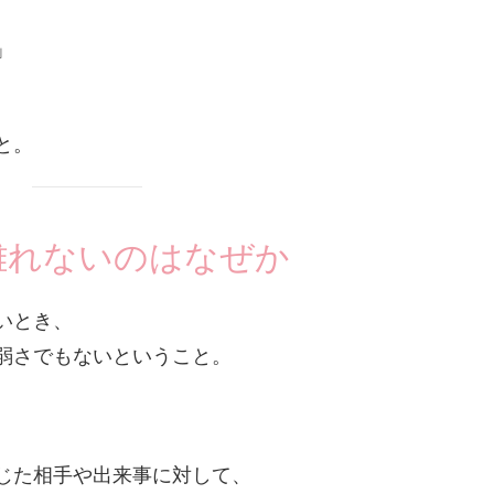
」
と。
離れないのはなぜか
いとき、
弱さでもないということ。
じた相手や出来事に対して、