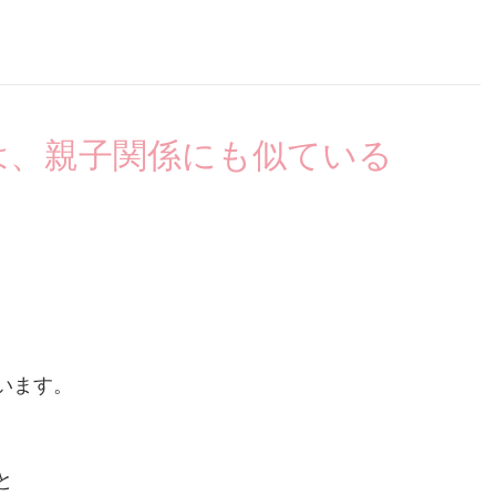
。
は、親子関係にも似ている
います。
と