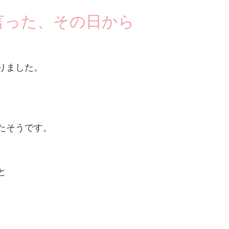
言った、その日から
りました。
たそうです。
と