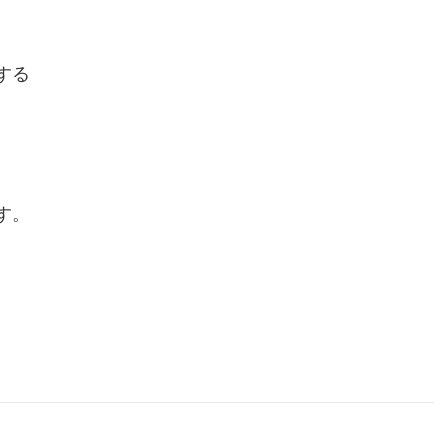
する
す。