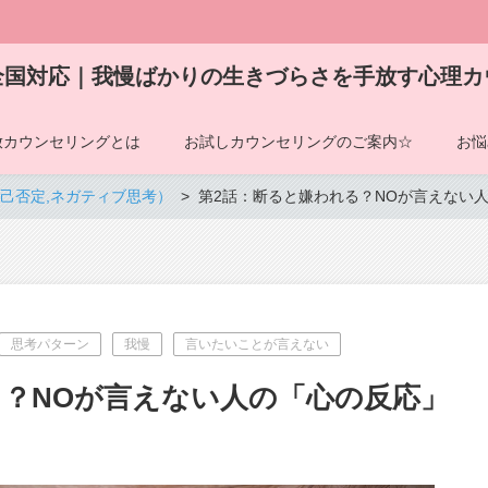
全国対応｜我慢ばかりの生きづらさを手放す心理カ
放カウンセリングとは
お試しカウンセリングのご案内☆
お悩
己否定,ネガティブ思考）
第2話：断ると嫌われる？NOが言えない
思考パターン
我慢
言いたいことが言えない
る？NOが言えない人の「心の反応」