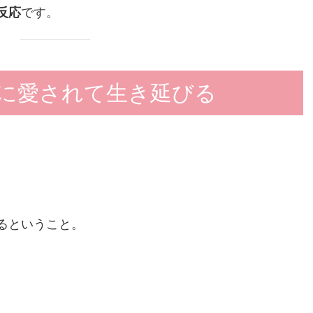
反応
です。
に愛されて生き延びる
るということ。