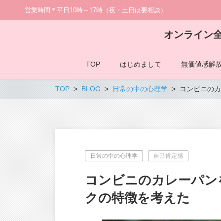
営業時間＊平日10時～17時（夜・土日は要相談）
オンライン
TOP
はじめまして
無価値感解
TOP
BLOG
日常の中の心理学
コンビニのカ
日常の中の心理学
自己肯定感
コンビニのカレーパン
クの特徴を考えた