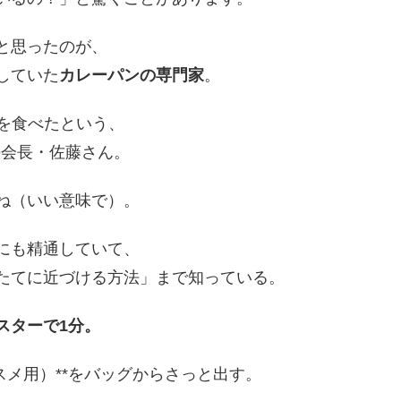
と思ったのが、
していた
カレーパンの専門家
。
ンを食べたという、
の会長・佐藤さん。
ね（いい意味で）。
にも精通していて、
たてに近づける方法」まで知っている。
スターで1分。
スメ用）**をバッグからさっと出す。