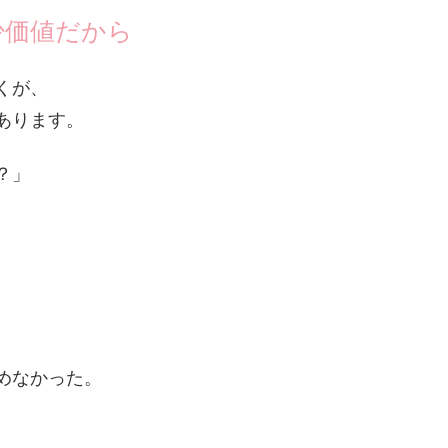
少価値だから
くが、
あります。
？」
めなかった。