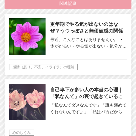
関連記事
更年期でやる気が出ないのはな
ぜ？うつっぽさと無価値感の関係
最近、こんなことはありませんか。 ・
体がだるい・やる気が出ない・気分が…
感情（怒り、不安、イライラ）の理解
自己卑下が多い人の本当の心理｜
「私なんて」の裏で起きているこ
と
「私なんてダメなんです」「誰も褒めて
くれないんですよ」「私はバカだから…
心のしくみ