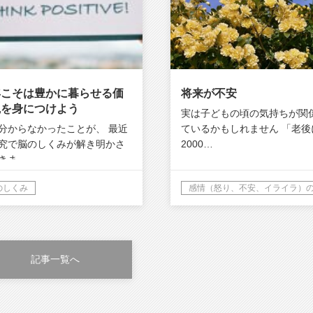
年こそは豊かに暮らせる価
将来が不安
観を身につけよう
実は子どもの頃の気持ちが関
分からなかったことが、 最近
ているかもしれません 「老後
究で脳のしくみが解き明かさ
2000…
きま…
のしくみ
記事一覧へ