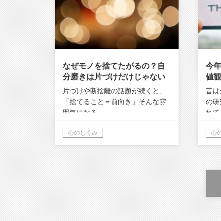
なぜモノを捨てたがるの？自
今
分磨きは片づけだけじゃない
値
話し
片づけや断捨離の話題が続くと、
昔は
「捨てること＝前向き」そんな雰
の研
囲気になる…
れて
心のしくみ
心